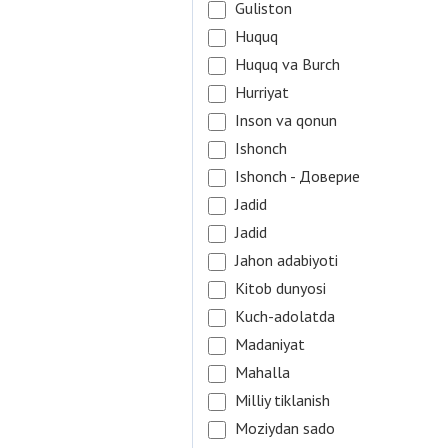
Guliston
Huquq
Huquq va Burch
Hurriyat
Inson va qonun
Ishonch
Ishonch - Доверие
Jadid
Jadid
Jahon adabiyoti
Kitob dunyosi
Kuch-adolatda
Madaniyat
Mahalla
Milliy tiklanish
Moziydan sado