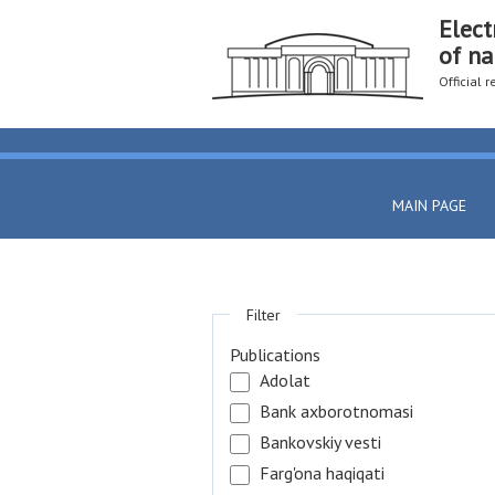
Elect
of na
Official 
MAIN PAGE
Filter
Publications
Adolat
Bank axborotnomasi
Bankovskiy vesti
Farg'ona haqiqati