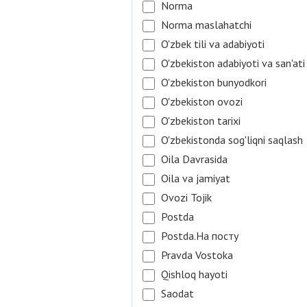
Norma
Norma maslahatchi
O'zbek tili va adabiyoti
O'zbekiston adabiyoti va san'ati
O'zbekiston bunyodkori
O'zbekiston ovozi
O'zbekiston tarixi
O'zbekistonda sog'liqni saqlash
Oila Davrasida
Oila va jamiyat
Ovozi Tojik
Postda
Postda.На посту
Pravda Vostoka
Qishloq hayoti
Saodat