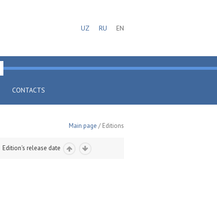
UZ
RU
EN
CONTACTS
Main page
/ Editions
Edition's release date