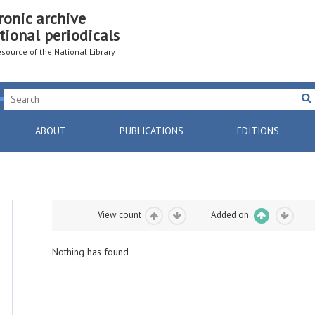
ronic archive
tional periodicals
resource of the National Library
ABOUT
PUBLICATIONS
EDITIONS
View count
Added on
Nothing has found