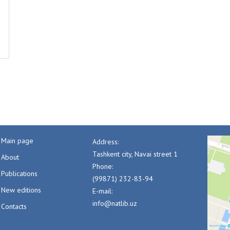
Main page
Address:
Tashkent city, Navai street 1
About
Phone:
Publications
(99871) 232-83-94
New editions
E-mail:
info@natlib.uz
Contacts