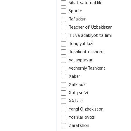
Sihat-salomatlik
Sport+
Tafakkur
Teacher of Uzbekistan
Til va adabiyot ta`limi
Tong yulduzi
Toshkent okshomi
Vatanparvar
Vecherniy Tashkent
Xabar
Xalk Suzi
Xalq so`zi
XXI asr
Yangi O`zbekiston
Yoshlar ovozi
Zarafshon