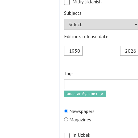
Milliy tiklanish
Subjects
Edition's release date
Tags
танлаган йўлимиз
Newspapers
Magazines
In Uzbek