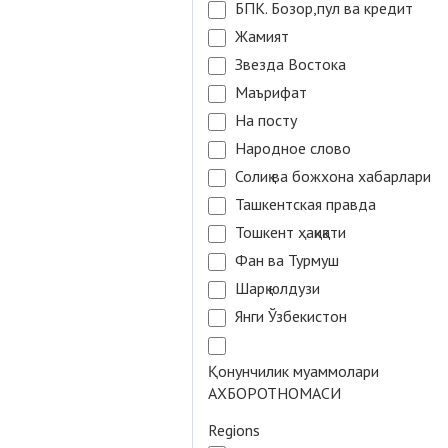
БПК. Бозор,пул ва кредит
Жамият
Звезда Востока
Маърифат
На посту
Народное слово
Солиқ ва божхона хабарлари
Ташкентская правда
Тошкент ҳақиқати
Фан ва Турмуш
Шарқ юлдузи
Янги Ўзбекистон
Қонунчилик муаммолари
АХБОРОТНОМАСИ
Regions