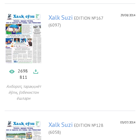
29/08/2014
Xalk Suzi
EDITION №167
(6097)
2698
811
,
Ахборот
тараққиёт
,
йўли
ўзбекистон
ёшлари
03/07/2014
Xalk Suzi
EDITION №128
(6058)