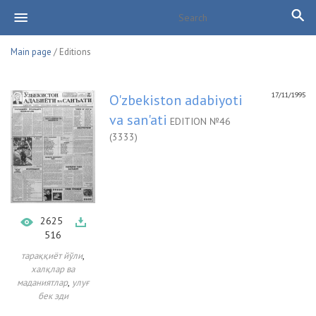
Main page
/ Editions
17/11/1995
O'zbekiston adabiyoti
va san'ati
EDITION №46
(3333)
2625
516
,
тараққиёт йўли
халқлар ва
,
маданиятлар
улуғ
бек эди