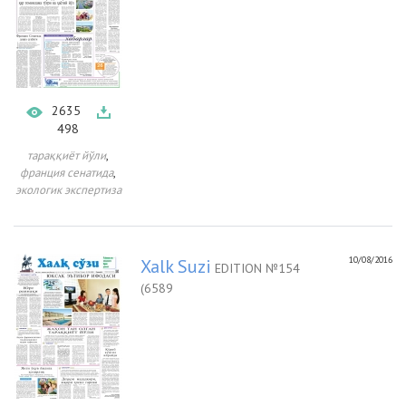
2635
498
,
тараққиёт йўли
,
франция сенатида
экологик экспертиза
10/08/2016
Xalk Suzi
EDITION №154
(6589