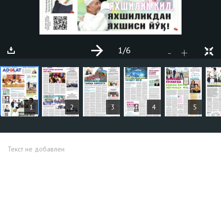
1
/6
+
-
СТАТЬИ
1
2
3
4
5
Текст не добавлен