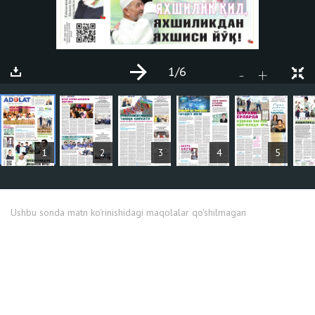
1
/6
+
-
MAQOLALAR
1
2
3
4
5
Ushbu sonda matn ko'rinishidagi maqolalar qo'shilmagan