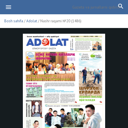
Bosh sahifa
/
Adolat
/ Nashr raqami №20 (1486)