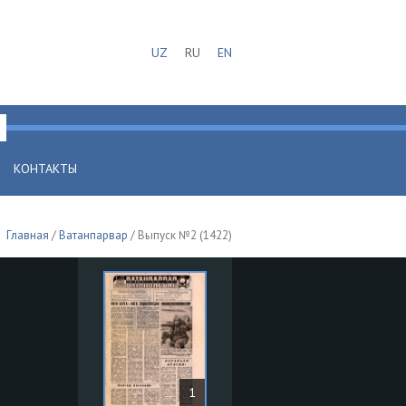
UZ
RU
EN
КОНТАКТЫ
Главная
/
Ватанпарвар
/ Выпуск №2 (1422)
1