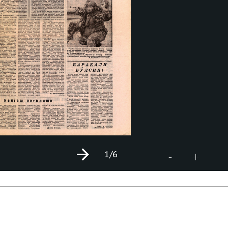
1
/6
+
-