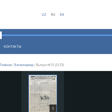
UZ
RU
EN
КОНТАКТЫ
Главная
/
Ватанпарвар
/ Выпуск №25 (1133)
1