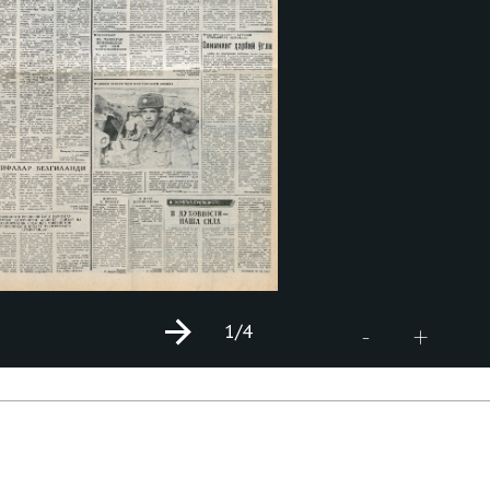
1
/4
+
-