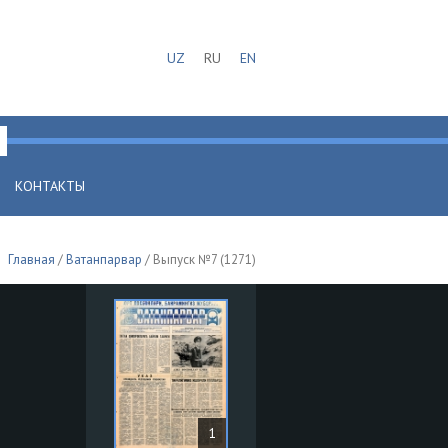
UZ
RU
EN
КОНТАКТЫ
Главная
/
Ватанпарвар
/ Выпуск №7 (1271)
1