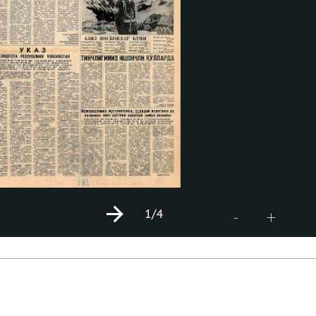
1
/4
+
-