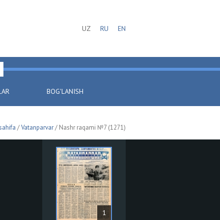
UZ
RU
EN
LAR
BOG'LANISH
sahifa
/
Vatanparvar
/ Nashr raqami №7 (1271)
1