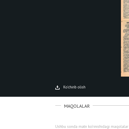
Ko'chirib olish
MAQOLALAR
Ushbu sonda matn ko'rinishidagi maqolalar