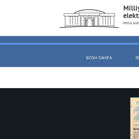
Milli
elekt
Milliy k
BOSH SAHIFA
R