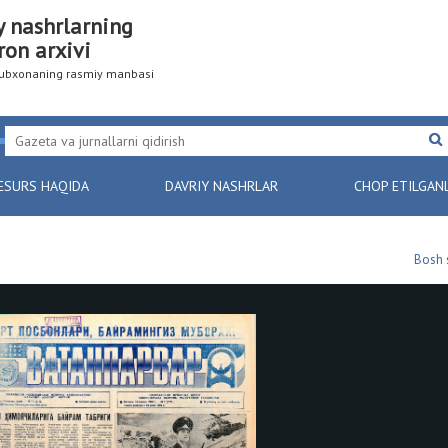
y nashrlarning
ron arxivi
utubxonaning rasmiy manbasi
ESURS HAQIDA
DAVRIY NASHRLAR
CHOP ETILGAN
Bosh 