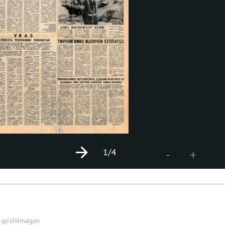
1
/4
+
-
 qo'shilmagan