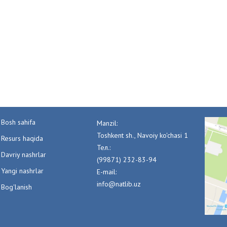
Bosh sahifa
Manzil:
Toshkent sh., Navoiy ko'chasi 1
Resurs haqida
Тел.:
Davriy nashrlar
(99871) 232-83-94
Yangi nashrlar
E-mail:
info@natlib.uz
Bog'lanish