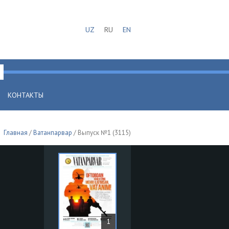
UZ
RU
EN
КОНТАКТЫ
Главная
/
Ватанпарвар
/ Выпуск №1 (3115)
1