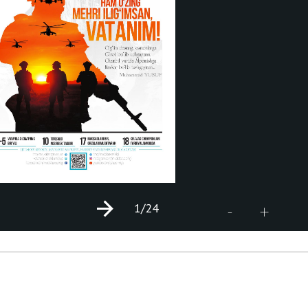
1
/24
+
-