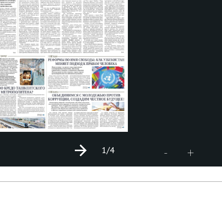
1
/4
+
-