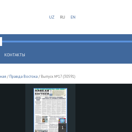
UZ
RU
EN
КОНТАКТЫ
вная
/
Правда Востока
/ Выпуск №17 (30591)
1