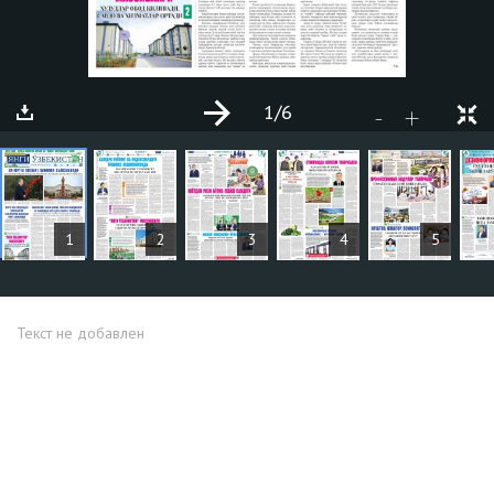
1
/6
+
-
СТАТЬИ
1
2
3
4
5
Текст не добавлен