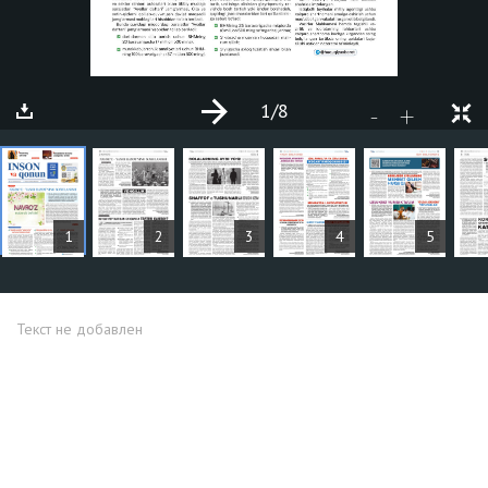
1
/8
+
-
СТАТЬИ
1
2
3
4
5
Текст не добавлен