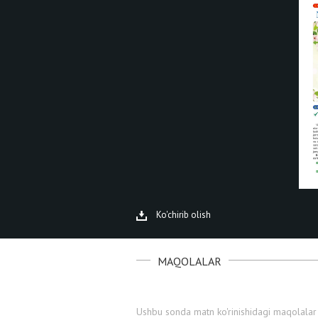
Ko'chirib olish
MAQOLALAR
Ushbu sonda matn ko'rinishidagi maqolalar