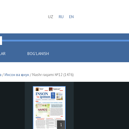
UZ
RU
EN
LAR
BOG'LANISH
a
/
Инсон ва қонун
/ Nashr raqami №12 (1476)
1