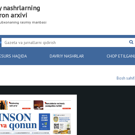
y nashrlarning
ron arxivi
utubxonaning rasmiy manbasi
ESURS HAQIDA
DAVRIY NASHRLAR
CHOP ETILGAN
Bosh sahif