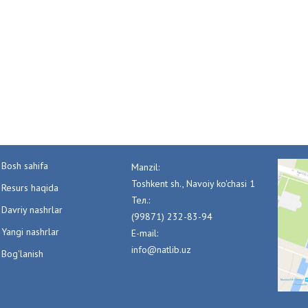
Bosh sahifa
Manzil:
Toshkent sh., Navoiy ko'chasi 1
Resurs haqida
Тел.:
Davriy nashrlar
(99871) 232-83-94
Yangi nashrlar
E-mail:
info@natlib.uz
Bog'lanish