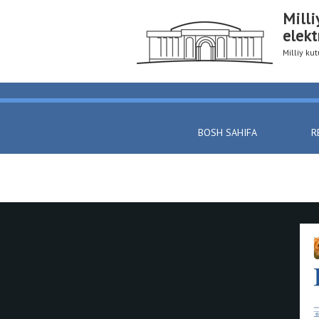
Milli
elekt
Milliy k
BOSH SAHIFA
R