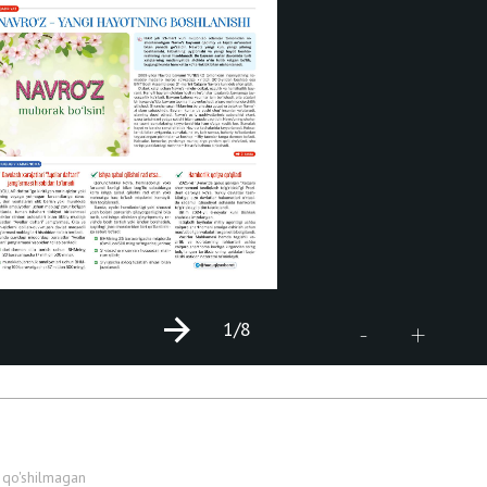
1
/8
+
-
 qo'shilmagan