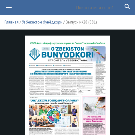
Главная
/
Ўзбекистон бунёдкори
/ Выпуск №28 (881)