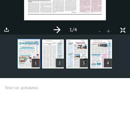
1
/4
+
-
СТАТЬИ
1
2
3
4
Текст не добавлен