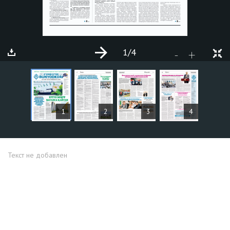
1
/4
+
-
СТАТЬИ
1
2
3
4
Текст не добавлен