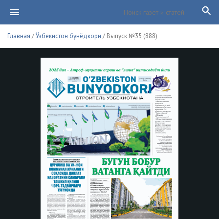
Главная
/
Ўзбекистон бунёдкори
/ Выпуск №35 (888)