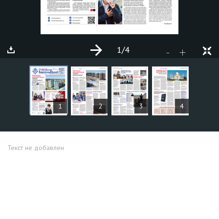
1
/4
+
-
СТАТЬИ
1
2
3
4
Текст не добавлен