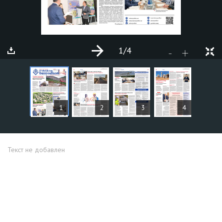
1
/4
+
-
СТАТЬИ
1
2
3
4
Текст не добавлен