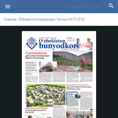
Главная
/
Ўзбекистон бунёдкори
/ Выпуск №25 (978)