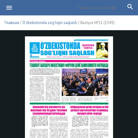
Главная
/
O'zbekistonda sog'liqni saqlash
/ Выпуск №11 (1545)