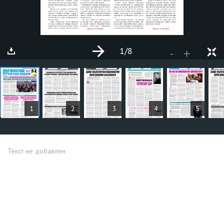
1
/8
+
-
СТАТЬИ
1
2
3
4
5
Текст не добавлен