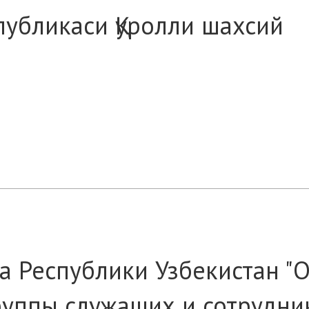
публикаси Қуролли шахсий
а Республики Узбекистан "
руппы служащих и сотрудни