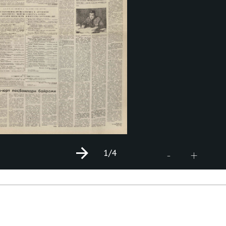
1
/4
+
-