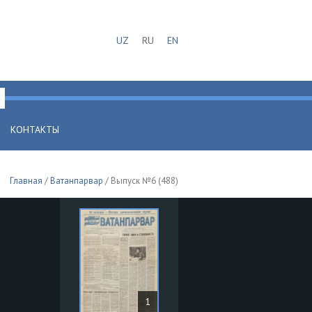
UZ
RU
EN
КОНТАКТЫ
Главная
/
Ватанпарвар
/ Выпуск №6 (488)
1