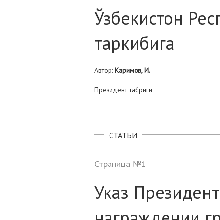
Ўзбекистон Рес
таркибига
Автор:
Каримов, И.
Президент табриги
СТАТЬИ
Страница №1
Указ Президент
награждении г