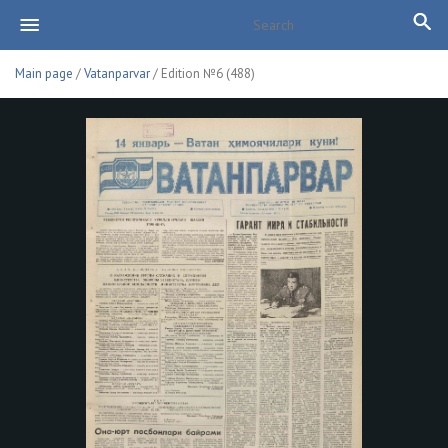
Main page
/
Vatanparvar
/ Edition №6 (488)