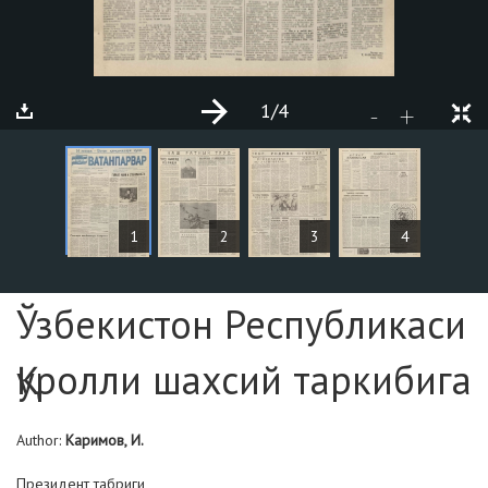
1
/4
+
-
ARTICLES
1
2
3
4
Page №1
Ўзбекистон Республикаси
Қуролли шахсий таркибига
Author:
Каримов, И.
Президент табриги