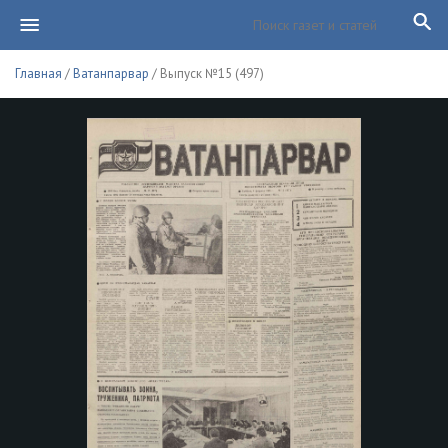
Главная
/
Ватанпарвар
/ Выпуск №15 (497)