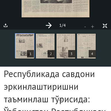
1
/4
+
-
СТАТЬИ
1
2
3
4
Страница №1
Республикада савдони
эркинлаштиришни
таъминлаш тўғрисида: