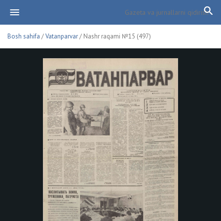
Bosh sahifa
/
Vatanparvar
/ Nashr raqami №15 (497)