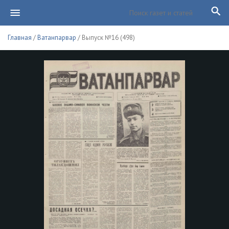
Главная
/
Ватанпарвар
/ Выпуск №16 (498)