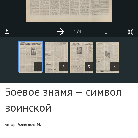
1
/4
+
-
СТАТЬИ
1
2
3
4
Страница №1
Боевое знамя — символ
воинской
Автор:
Ахмедов, М.