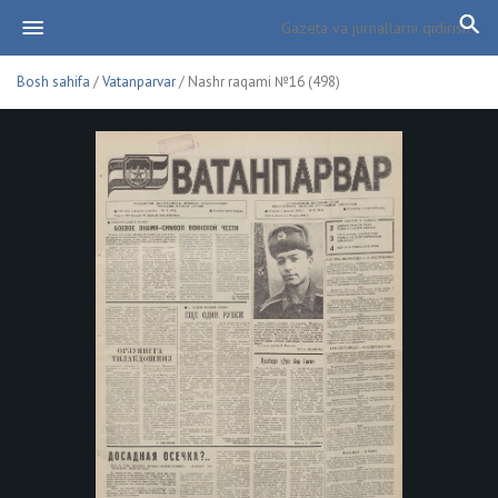
Bosh sahifa
/
Vatanparvar
/ Nashr raqami №16 (498)