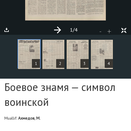
1
/4
+
-
MAQOLALAR
1
2
3
4
Sahifa №1
Боевое знамя — символ
воинской
Muallif:
Ахмедов, М.