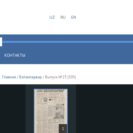
UZ
RU
EN
КОНТАКТЫ
Главная
/
Ватанпарвар
/ Выпуск №23 (505)
1