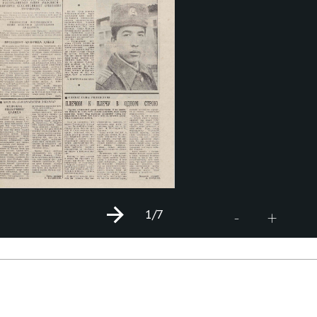
1
/7
+
-