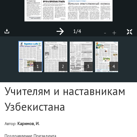
1
/4
+
-
СТАТЬИ
1
2
3
4
Страница №1
Учителям и наставникам
Узбекистана
Автор:
Каримов, И.
Поздравление Президента