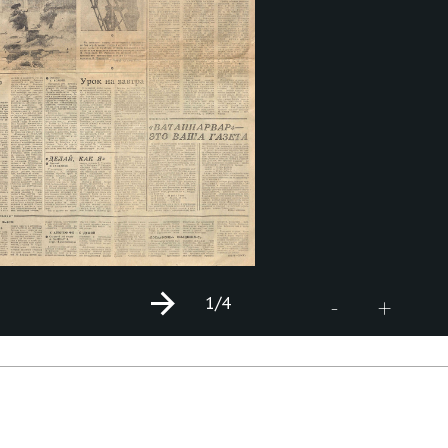
1
/4
+
-