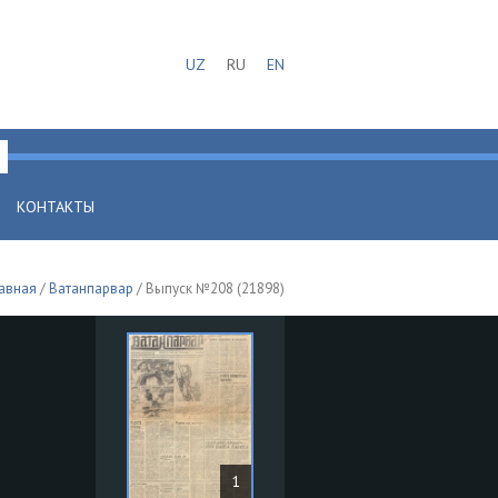
UZ
RU
EN
КОНТАКТЫ
авная
/
Ватанпарвар
/ Выпуск №208 (21898)
1