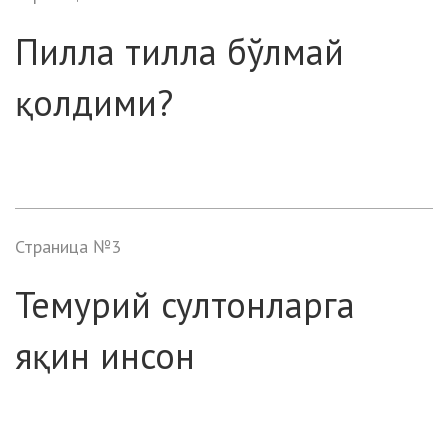
Пилла тилла бўлмай
қолдими?
Страница №3
Темурий султонларга
яқин инсон