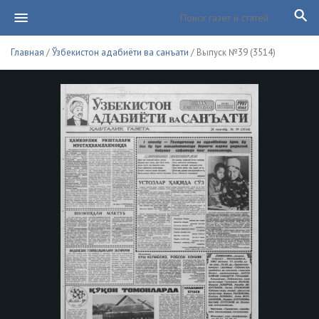
Главная
/
Ўзбекистон адабиёти ва санъати
/ Выпуск №39 (3514)