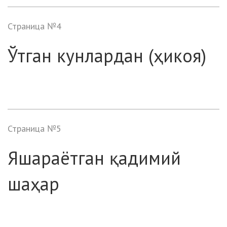
Страница №4
Ўтган кунлардан (ҳикоя)
Страница №5
Яшараётган қадимий
шаҳар