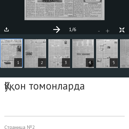
1
/6
+
-
СТАТЬИ
1
2
3
4
5
Страница №1
Қўқон томонларда
Страница №2