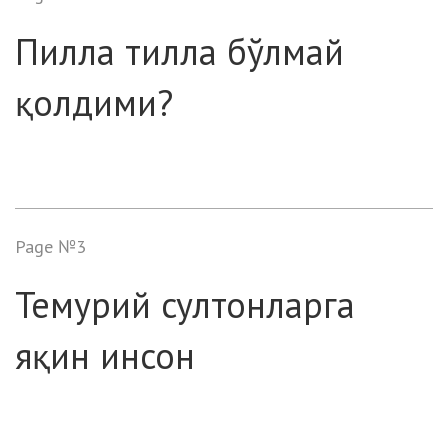
Пилла тилла бўлмай
қолдими?
Page №3
Темурий султонларга
яқин инсон