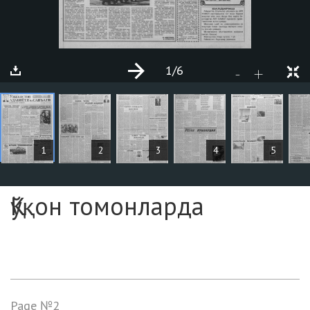
1
/6
+
-
ARTICLES
1
2
3
4
5
Page №1
Қўқон томонларда
Page №2