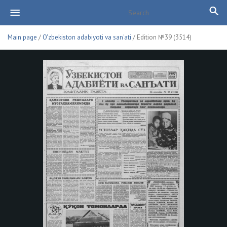
Main page
/
O'zbekiston adabiyoti va san'ati
/ Edition №39 (3514)