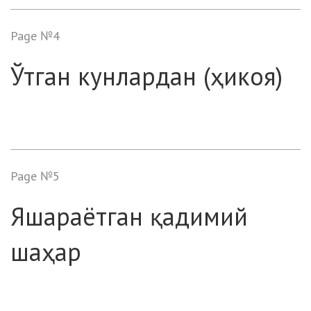
Page №4
Ўтган кунлардан (ҳикоя)
Page №5
Яшараётган қадимий
шаҳар