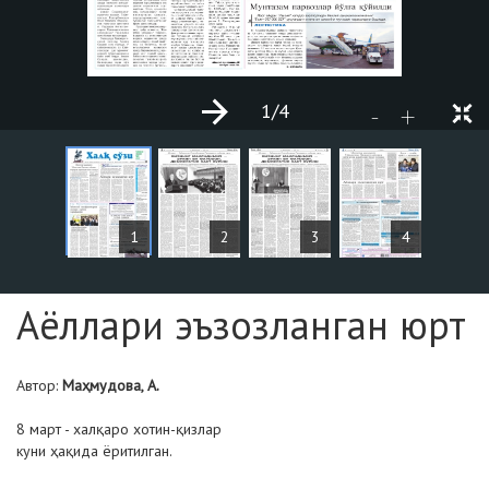
1
/4
+
-
СТАТЬИ
1
2
3
4
Страница №1
Аёллари эъзозланган юрт
Автор:
Маҳмудова, А.
8 март - халқаро хотин-қизлар
куни ҳақида ёритилган.