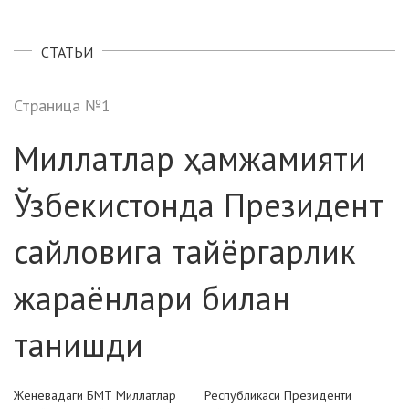
СТАТЬИ
Страница №1
Миллатлар ҳамжамияти
Ўзбекистонда Президент
сайловига тайёргарлик
жараёнлари билан
танишди
Женевадаги БМТ Миллатлар
Республикаси Президенти