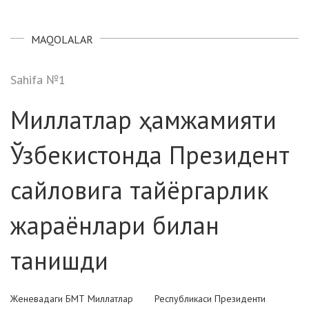
MAQOLALAR
Sahifa №1
Миллатлар ҳамжамияти
Ўзбекистонда Президент
сайловига тайёргарлик
жараёнлари билан
танишди
Женевадаги БМТ Миллатлар
Республикаси Президенти