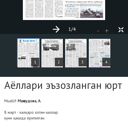
1
/4
+
-
MAQOLALAR
1
2
3
4
Sahifa №1
Аёллари эъзозланган юрт
Muallif:
Маҳмудова, А.
8 март - халқаро хотин-қизлар
куни ҳақида ёритилган.