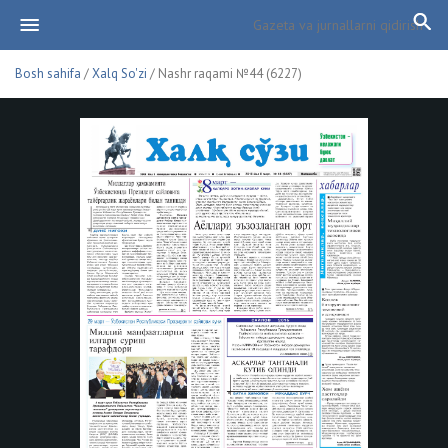
Bosh sahifa
/
Xalq So'zi
/ Nashr raqami №44 (6227)