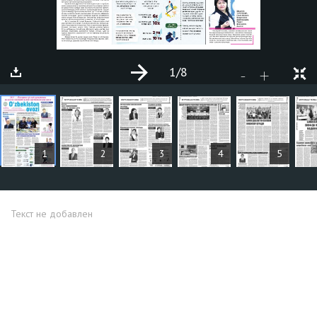
1
/8
+
-
СТАТЬИ
1
2
3
4
5
Текст не добавлен