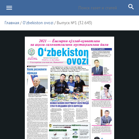
Главная
/
O'zbekiston ovozi
/ Выпуск №1 (32.643)