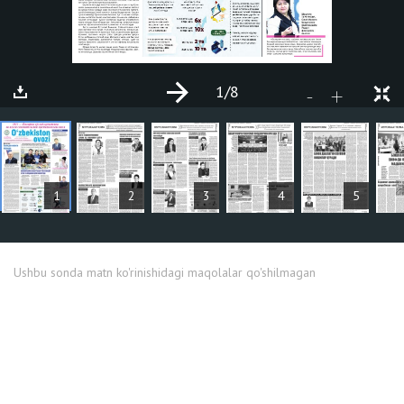
1
/8
+
-
MAQOLALAR
1
2
3
4
5
Ushbu sonda matn ko'rinishidagi maqolalar qo'shilmagan