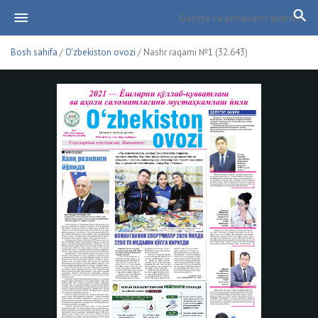
Bosh sahifa
/
O'zbekiston ovozi
/ Nashr raqami №1 (32.643)