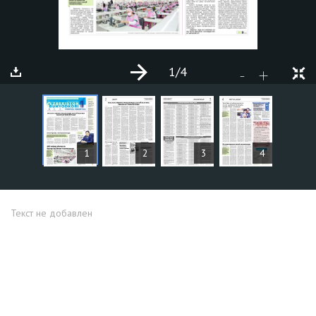
1
/4
+
-
СТАТЬИ
1
2
3
4
Текст не добавлен