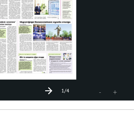
1
/4
+
-