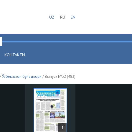
UZ
RU
EN
КОНТАКТЫ
/
Ўзбекистон бунёдкори
/ Выпуск №32 (483)
1