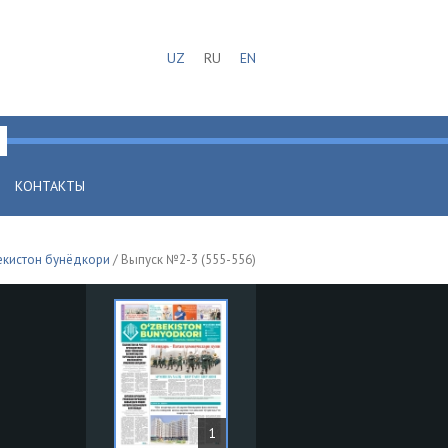
UZ
RU
EN
КОНТАКТЫ
екистон бунёдкори
/ Выпуск №2-3 (555-556)
1