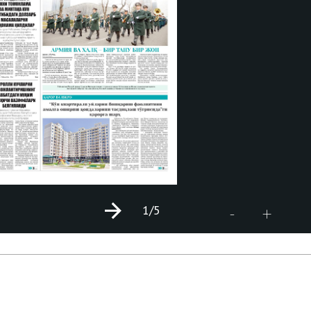
1
/5
+
-