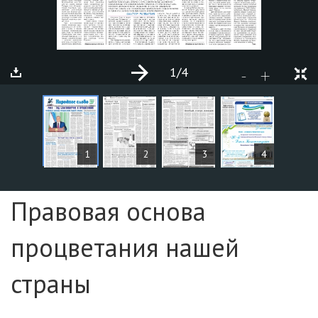
1
/4
+
-
СТАТЬИ
1
2
3
4
Страница №1
Правовая основа
процветания нашей
страны