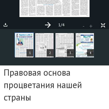
1
/4
+
-
MAQOLALAR
1
2
3
4
Sahifa №1
Правовая основа
процветания нашей
страны