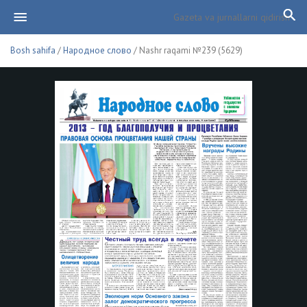
Bosh sahifa
/
Народное слово
/ Nashr raqami №239 (5629)