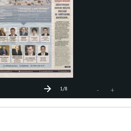
1
/8
+
-