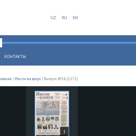
UZ
RU
EN
КОНТАКТЫ
лавная
/
Инсон ва қонун
/ Выпуск №16 (1272)
1