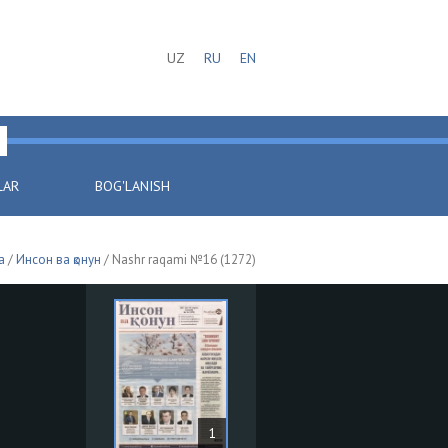
UZ
RU
EN
LAR
BOG'LANISH
a
/
Инсон ва қонун
/ Nashr raqami №16 (1272)
1