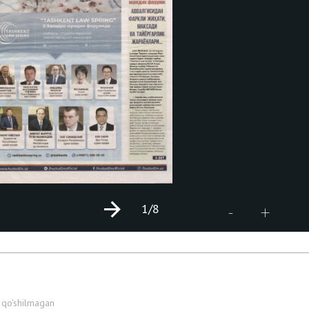
1
/8
+
-
 qo'shilmagan