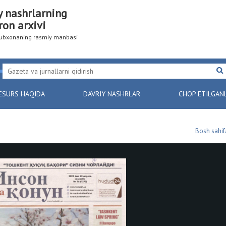
y nashrlarning
ron arxivi
utubxonaning rasmiy manbasi
ESURS HAQIDA
DAVRIY NASHRLAR
CHOP ETILGAN
Bosh sahif