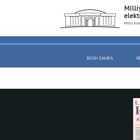
Milli
elekt
Milliy k
BOSH SAHIFA
R