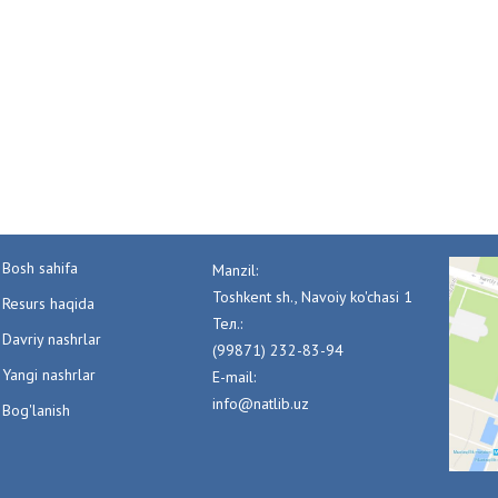
Bosh sahifa
Manzil:
Toshkent sh., Navoiy ko'chasi 1
Resurs haqida
Тел.:
Davriy nashrlar
(99871) 232-83-94
Yangi nashrlar
E-mail:
info@natlib.uz
Bog'lanish