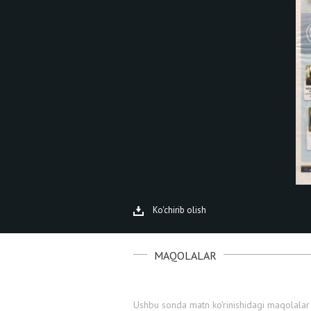
Ko'chirib olish
MAQOLALAR
Ushbu sonda matn ko'rinishidagi maqolalar