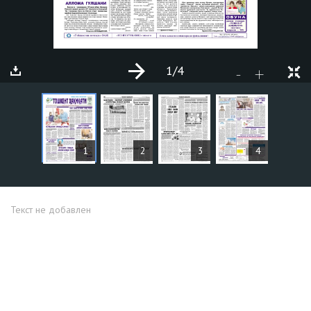
1
/4
+
-
СТАТЬИ
1
2
3
4
Текст не добавлен