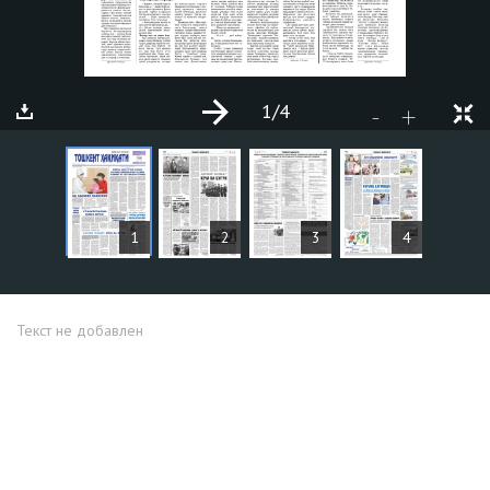
1
/4
+
-
СТАТЬИ
1
2
3
4
Текст не добавлен