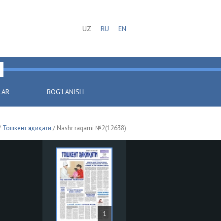
UZ
RU
EN
LAR
BOG'LANISH
/
Тошкент ҳақиқати
/ Nashr raqami №2(12638)
1