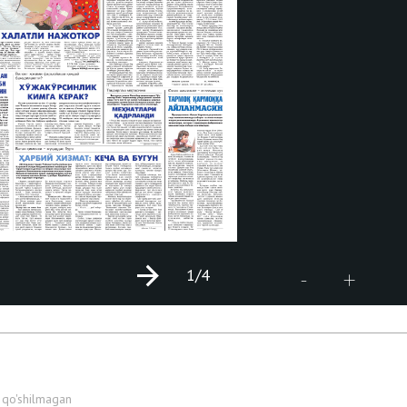
1
/4
+
-
 qo'shilmagan