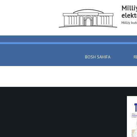
Milli
elekt
Milliy k
BOSH SAHIFA
R