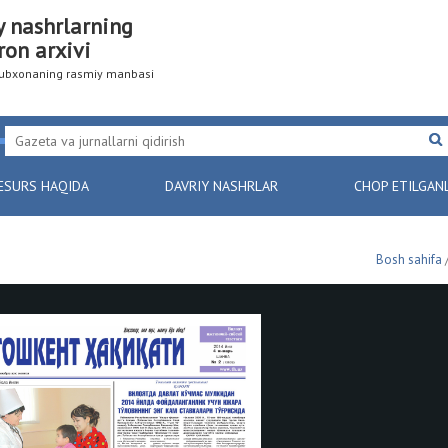
y nashrlarning
ron arxivi
utubxonaning rasmiy manbasi
ESURS HAQIDA
DAVRIY NASHRLAR
CHOP ETILGAN
Bosh sahifa