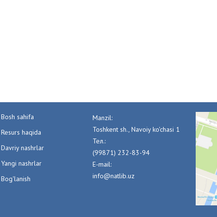
Bosh sahifa
Manzil:
Toshkent sh., Navoiy ko'chasi 1
Resurs haqida
Тел.:
Davriy nashrlar
(99871) 232-83-94
Yangi nashrlar
E-mail:
info@natlib.uz
Bog'lanish