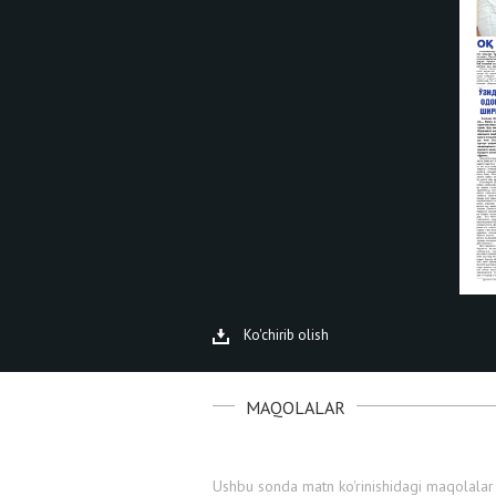
Ko'chirib olish
MAQOLALAR
Ushbu sonda matn ko'rinishidagi maqolalar