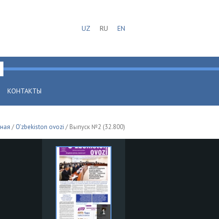
UZ
RU
EN
КОНТАКТЫ
вная
/
O'zbekiston ovozi
/ Выпуск №2 (32.800)
1