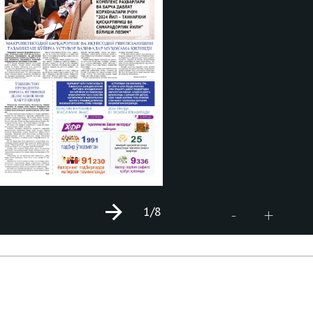
1
/8
+
-