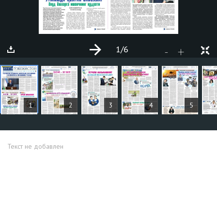
1
/6
+
-
СТАТЬИ
1
2
3
4
5
Текст не добавлен