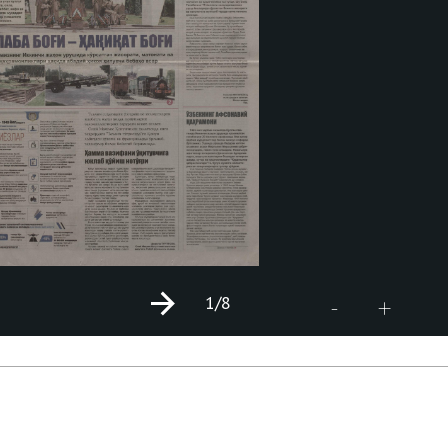
1
/8
+
-