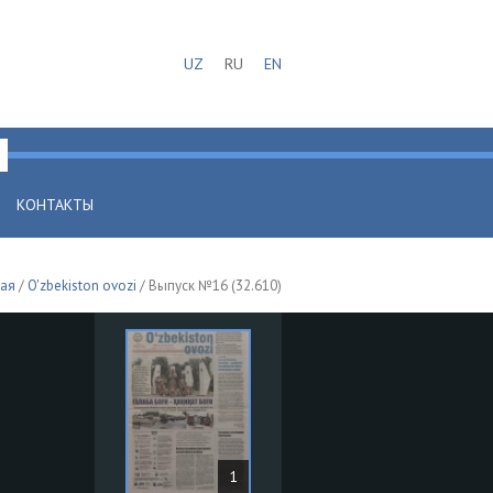
UZ
RU
EN
КОНТАКТЫ
ная
/
O'zbekiston ovozi
/ Выпуск №16 (32.610)
1