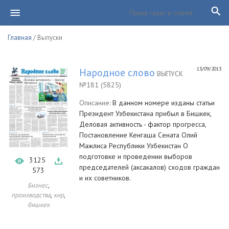
Главная
/ Выпуски
13/09/2013
Народное слово
ВЫПУСК
№181 (5825)
Описание:
В данном номере изданы статьи
Президент Узбекистана прибыл в Бишкек,
Деловая активность - фактор прогресса,
Постановление Кенгаша Сената Олий
Мажлиса Республики Узбекистан О
подготовке и проведении выборов
3125
председателей (аксакалов) сходов граждан
573
и их советников.
,
Бизнес
,
,
производства
кнр
бишкек