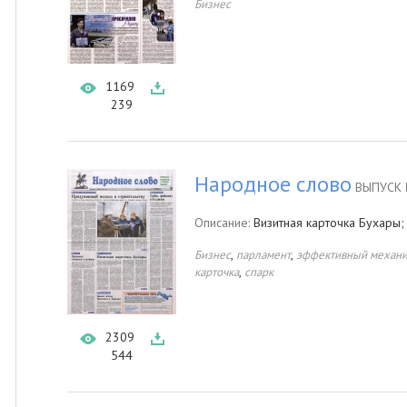
Бизнес
1169
239
Народное слово
ВЫПУСК 
Описание:
Визитная карточка Бухары;
,
,
Бизнес
парламент
эффективный механ
,
карточка
спарк
2309
544