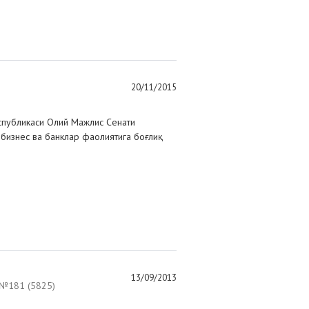
20/11/2015
спубликаси Олий Мажлис Сенати
 бизнес ва банклар фаолиятига боғлиқ
13/09/2013
№181 (5825)