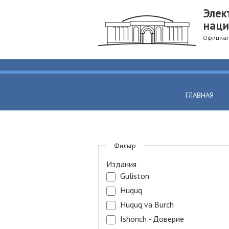
Элек
наци
Официал
ГЛАВНАЯ
Фильтр
Издания
Guliston
Huquq
Huquq va Burch
Ishonch - Доверие