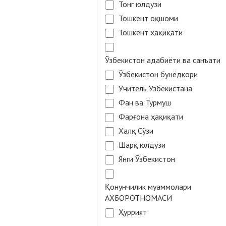
Тонг юлдузи
Тошкент оқшоми
Тошкент ҳақиқати
Ўзбекистон адабиёти ва санъати
Ўзбекистон бунёдкори
Учитель Узбекистана
Фан ва Турмуш
Фарғона ҳақиқати
Халқ Сўзи
Шарқ юлдузи
Янги Ўзбекистон
Қонунчилик муаммолари
АХБОРОТНОМАСИ
Ҳуррият