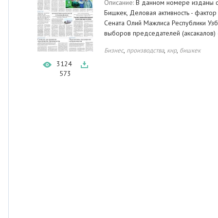
Описание:
В данном номере изданы ст
Бишкек, Деловая активность - фактор
Сената Олий Мажлиса Республики Узб
выборов председателей (аксакалов) 
,
,
,
Бизнес
производства
кнр
бишкек
3124
573