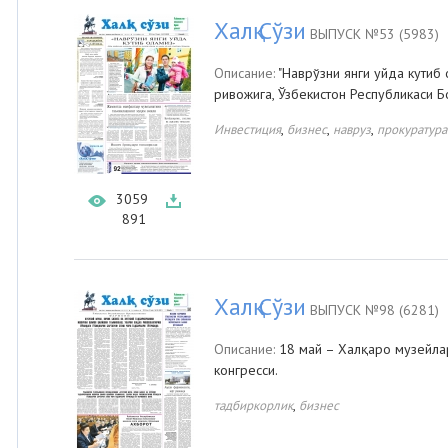
Халқ Сўзи
ВЫПУСК №53 (5983)
Описание:
"Наврўзни янги уйда кутиб 
ривожига, Ўзбекистон Республикаси 
,
,
,
Инвестиция
бизнес
навруз
прокуратура
3059
891
Халқ Сўзи
ВЫПУСК №98 (6281)
Описание:
18 май – Халқаро музейлар 
конгресси.
,
тадбиркорлик
бизнес