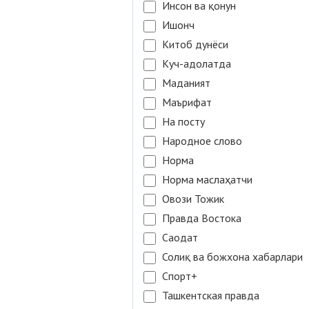
Инсон ва қонун
Ишонч
Китоб дунёси
Куч-адолатда
Маданият
Маърифат
На посту
Народное слово
Норма
Норма маслаҳатчи
Овози Тожик
Правда Востока
Саодат
Солиқ ва божхона хабарлари
Спорт+
Ташкентская правда