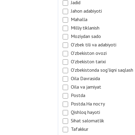
Jadid
Jahon adabiyoti
Mahalla
Milliy tiklanish
Moziydan sado
O'zbek tili va adabiyoti
O'zbekiston ovozi
O'zbekiston tarixi
O'zbekistonda sog'liqni saqlash
Oila Davrasida
Oila va jamiyat
Postda
Postda.На посту
Qishloq hayoti
Sihat salomatlik
Tafakkur