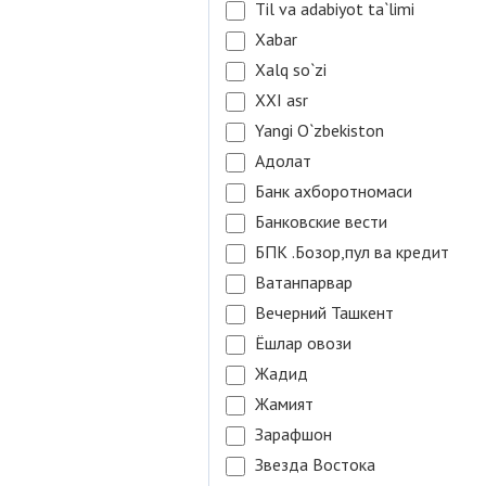
Til va adabiyot ta`limi
Xabar
Xalq so`zi
XXI asr
Yangi O`zbekiston
Адолат
Банк ахборотномаси
Банковские вести
БПК .Бозор,пул ва кредит
Ватанпарвар
Вечерний Ташкент
Ёшлар овози
Жадид
Жамият
Зарафшон
Звезда Востока