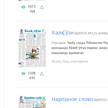
3075
768
Халқ Сўзи
ВЫПУСК №225 (6408)
Описание:
Ушбу сонда Ўзбекистон Ре
кенгашида бўлиб ўтган мажлис, кичик
мақолалар ёритилган.
,
,
Бизнес
банк
олий мажлис
3108
695
Народное слово
ВЫПУСК 