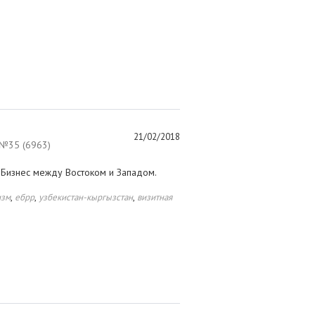
21/02/2018
№35 (6963)
 Бизнес между Востоком и Западом.
,
,
,
изм
ебрр
узбекистан-кыргызстан
визитная