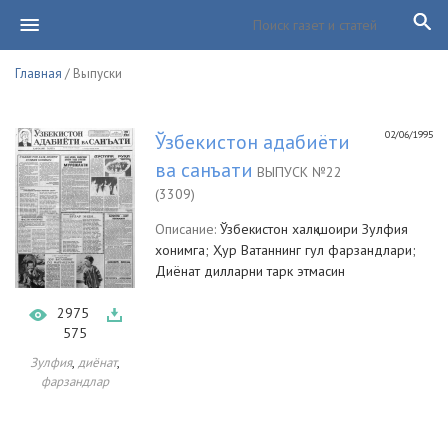
Главная
/ Выпуски
02/06/1995
Ўзбекистон адабиёти
ва санъати
ВЫПУСК №22
(3309)
Описание:
Ўзбекистон халқ шоири Зулфия
хонимга; Ҳур Ватаннинг гул фарзандлари;
Диёнат дилларни тарк этмасин
2975
575
,
,
Зулфия
диёнат
фарзандлар