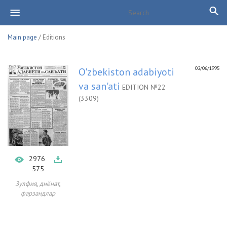
Main page
/ Editions
02/06/1995
O'zbekiston adabiyoti
va san'ati
EDITION №22
(3309)
2976
575
,
,
Зулфия
диёнат
фарзандлар